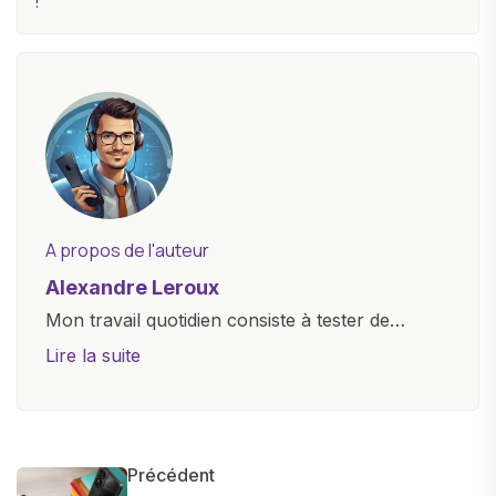
!
A propos de l'auteur
Alexandre Leroux
Mon travail quotidien consiste à tester de
nouveaux appareils, à rédiger des critiques
Lire la suite
objectives, à couvrir des lancements de
produits, et à interviewer des acteurs clés de
l'industrie. Je m'engage à fournir des
informations précises et pertinentes pour aider
Précédent