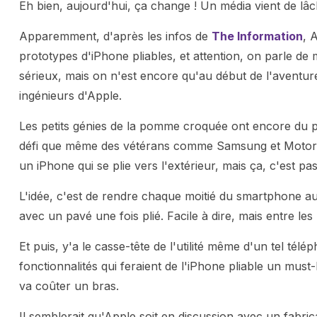
Eh bien, aujourd'hui, ça change ! Un média vient de lâch
Apparemment, d'après les infos de
The Information
, 
prototypes d'iPhone pliables, et attention, on parle de 
sérieux, mais on n'est encore qu'au début de l'aventu
ingénieurs d'Apple.
Les petits génies de la pomme croquée ont encore du pa
défi que même des vétérans comme Samsung et Motorola
un iPhone qui se plie vers l'extérieur, mais ça, c'est pa
L'idée, c'est de rendre chaque moitié du smartphone au
avec un pavé une fois plié. Facile à dire, mais entre les 
Et puis, y'a le casse-tête de l'utilité même d'un tel tél
fonctionnalités qui feraient de l'iPhone pliable un must
va coûter un bras.
Il semblerait qu'Apple soit en discussion avec un fabri