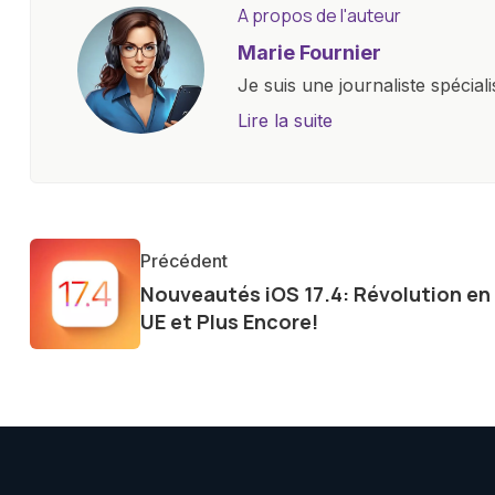
A propos de l'auteur
Marie Fournier
Je suis une journaliste spécial
un site d'actualité de premie
Lire la suite
et d'innovations, allant des s
connectées, et jeux vidéo. Ma
formation technique, me permet
éclairées sur les dernières ten
Précédent
Nouveautés iOS 17.4: Révolution en
UE et Plus Encore!