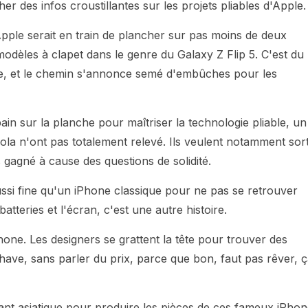
er des infos croustillantes sur les projets pliables d'Apple.
Apple serait en train de plancher sur pas moins de deux
modèles à clapet dans le genre du Galaxy Z Flip 5. C'est du
re, et le chemin s'annonce semé d'embûches pour les
in sur la planche pour maîtriser la technologie pliable, un
 n'ont pas totalement relevé. Ils veulent notamment sort
s gagné à cause des questions de solidité.
ssi fine qu'un iPhone classique pour ne pas se retrouver
batteries et l'écran, c'est une autre histoire.
éphone. Les designers se grattent la tête pour trouver des
-have, sans parler du prix, parce que bon, faut pas rêver, 
cant asiatique pour produire les pièces de ces fameux iPho