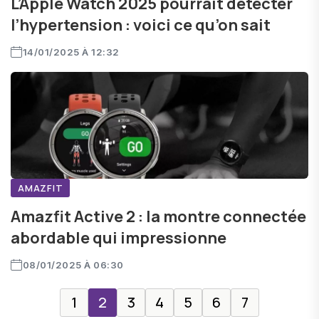
L’Apple Watch 2025 pourrait détecter
l’hypertension : voici ce qu’on sait
14/01/2025 À 12:32
AMAZFIT
Amazfit Active 2 : la montre connectée
abordable qui impressionne
08/01/2025 À 06:30
1
2
3
4
5
6
7