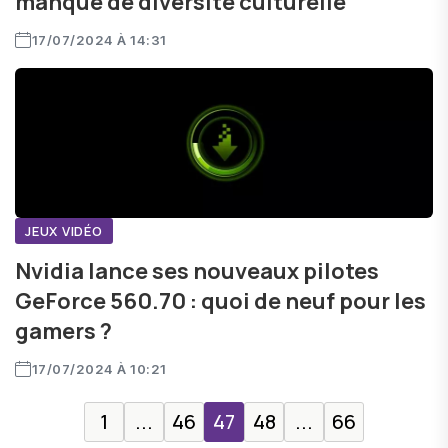
manque de diversité culturelle
17/07/2024 À 14:31
JEUX VIDÉO
Nvidia lance ses nouveaux pilotes
GeForce 560.70 : quoi de neuf pour les
gamers ?
17/07/2024 À 10:21
1
...
46
47
48
...
66