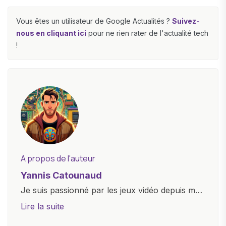
Vous êtes un utilisateur de Google Actualités ?
Suivez-
nous en cliquant ici
pour ne rien rater de l'actualité tech
!
A propos de l'auteur
Yannis Catounaud
Je suis passionné par les jeux vidéo depuis mon
plus jeune âge. Mon amour pour l'univers
Lire la suite
numérique m'a conduit à explorer