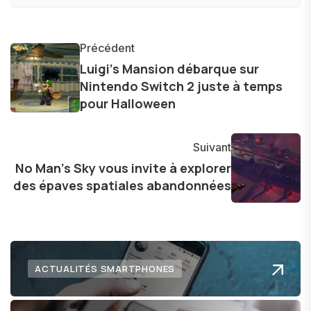
constamment les dernières avancées dans le
monde des smartphones, tablettes, ordinateurs
et bien d'autres gadgets technologiques. Armé
Précédent
d'une curiosité insatiable, j'aime dévoiler les
Luigi's Mansion débarque sur
Nintendo Switch 2 juste à temps
dernières tendances et innovations, partageant
pour Halloween
avec enthousiasme mes découvertes avec la
communauté en ligne. Mon engagement envers
l'exploration constante des frontières de la
Suivant
technologie me permet de présenter aux
No Man's Sky vous invite à explorer
des épaves spatiales abandonnées
lecteurs un aperçu captivant de ce que le futur
numérique nous réserve.
ACTUALITÉS SMARTPHONES