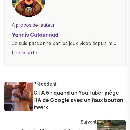
A propos de l'auteur
Yannis Catounaud
Je suis passionné par les jeux vidéo depuis mon
plus jeune âge. Mon amour pour l'univers
Lire la suite
numérique m'a conduit à explorer
constamment les dernières avancées dans le
monde des smartphones, tablettes, ordinateurs
et bien d'autres gadgets technologiques. Armé
Précédent
d'une curiosité insatiable, j'aime dévoiler les
GTA 6 : quand un YouTuber piège
l'IA de Google avec un faux bouton
dernières tendances et innovations, partageant
twerk
avec enthousiasme mes découvertes avec la
communauté en ligne. Mon engagement envers
Suivant
l'exploration constante des frontières de la