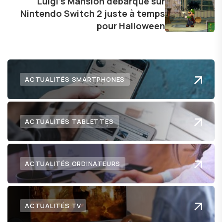
Luigi's Mansion débarque sur
technologie me permet de présenter aux
Nintendo Switch 2 juste à temps
lecteurs un aperçu captivant de ce que le futur
pour Halloween
numérique nous réserve.
ACTUALITÉS SMARTPHONES
ACTUALITÉS TABLETTES
ACTUALITÉS ORDINATEURS
ACTUALITÉS TV