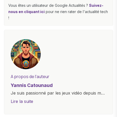
Vous êtes un utilisateur de Google Actualités ?
Suivez-
nous en cliquant ici
pour ne rien rater de l'actualité tech
!
A propos de l'auteur
Yannis Catounaud
Je suis passionné par les jeux vidéo depuis mon
plus jeune âge. Mon amour pour l'univers
Lire la suite
numérique m'a conduit à explorer
constamment les dernières avancées dans le