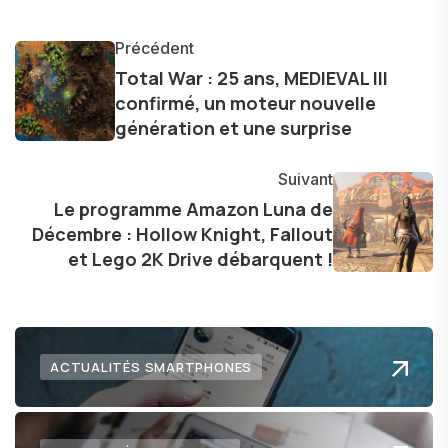
monde des smartphones, tablettes, ordinateurs
et bien d'autres gadgets technologiques. Armé
Précédent
d'une curiosité insatiable, j'aime dévoiler les
Total War : 25 ans, MEDIEVAL III
confirmé, un moteur nouvelle
dernières tendances et innovations, partageant
génération et une surprise
avec enthousiasme mes découvertes avec la
communauté en ligne. Mon engagement envers
Suivant
l'exploration constante des frontières de la
Le programme Amazon Luna de
technologie me permet de présenter aux
Décembre : Hollow Knight, Fallout
lecteurs un aperçu captivant de ce que le futur
et Lego 2K Drive débarquent !
numérique nous réserve.
ACTUALITÉS SMARTPHONES