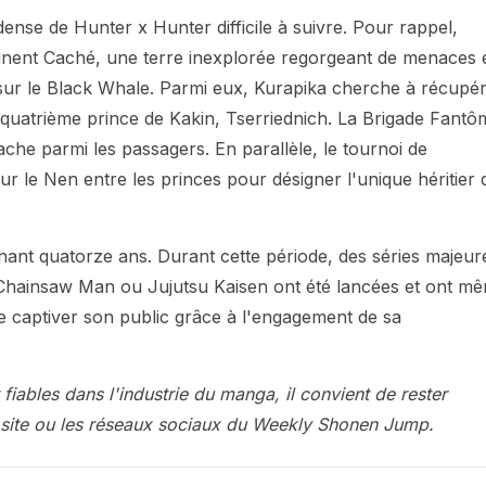
dense de Hunter x Hunter difficile à suivre. Pour rappel,
tinent Caché, une terre inexplorée regorgeant de menaces 
ur le Black Whale. Parmi eux, Kurapika cherche à récupé
e quatrième prince de Kakin, Tserriednich. La Brigade Fantô
ache parmi les passagers. En parallèle, le tournoi de
r le Nen entre les princes pour désigner l'unique héritier 
nant quatorze ans. Durant cette période, des séries majeur
hainsaw Man ou Jujutsu Kaisen ont été lancées et ont m
e captiver son public grâce à l'engagement de sa
 fiables dans l'industrie du manga, il convient de rester
 le site ou les réseaux sociaux du Weekly Shonen Jump.