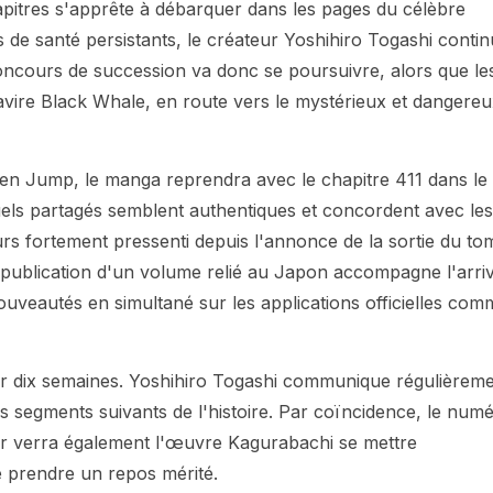
apitres s'apprête à débarquer dans les pages du célèbre
 santé persistants, le créateur Yoshihiro Togashi contin
concours de succession va donc se poursuivre, alors que le
navire Black Whale, en route vers le mystérieux et dangere
n Jump, le manga reprendra avec le chapitre 411 dans le
uels partagés semblent authentiques et concordent avec les
eurs fortement pressenti depuis l'annonce de la sortie du to
la publication d'un volume relié au Japon accompagne l'arri
nouveautés en simultané sur les applications officielles com
sur dix semaines. Yoshihiro Togashi communique régulièrem
les segments suivants de l'histoire. Par coïncidence, le num
r verra également l'œuvre Kagurabachi se mettre
 prendre un repos mérité.