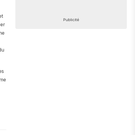
et
Publicité
rer
me
du
es
ême