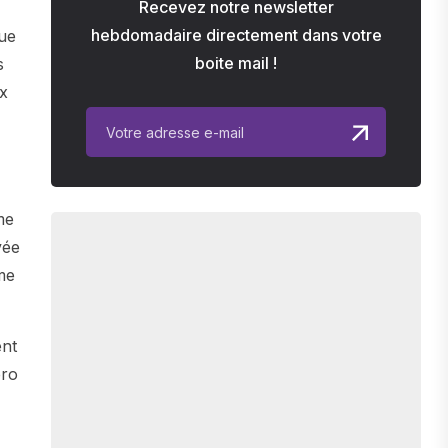
Recevez notre newsletter
hebdomadaire directement dans votre
ue
boite mail !
s
ux
me
vée
me
ent
éro