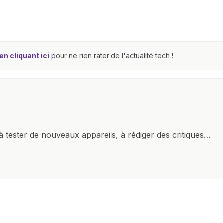
n cliquant ici
pour ne rien rater de l'actualité tech !
à tester de nouveaux appareils, à rédiger des critiques
ments de produits, et à interviewer des acteurs clés de
nir des informations précises et pertinentes pour aider
re et à naviguer dans le paysage technologique en