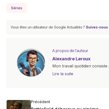
Séries
Vous êtes un utilisateur de Google Actualités ?
Suivez-nous e
A propos de l'auteur
Alexandre Leroux
Mon travail quotidien consiste 
objectives, à couvrir des lance
Lire la suite
l'industrie. Je m'engage à four
les consommateurs à comprend
constante évolution.
Précédent