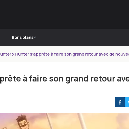
Bons plans
nter x Hunter s'apprête à faire son grand retour avec de nouve
rête à faire son grand retour av