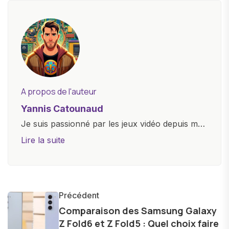
A propos de l'auteur
Yannis Catounaud
Je suis passionné par les jeux vidéo depuis mon
plus jeune âge. Mon amour pour l'univers
Lire la suite
numérique m'a conduit à explorer
constamment les dernières avancées dans le
monde des smartphones, tablettes, ordinateurs
et bien d'autres gadgets technologiques. Armé
Précédent
d'une curiosité insatiable, j'aime dévoiler les
Comparaison des Samsung Galaxy
Z Fold6 et Z Fold5 : Quel choix faire
dernières tendances et innovations, partageant