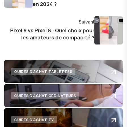
en 2024 ?
avec enthousiasme mes découvertes avec la
communauté en ligne. Mon engagement envers
l'exploration constante des frontières de la
Suivant
technologie me permet de présenter aux
Pixel 9 vs Pixel 8 : Quel choix pour
lecteurs un aperçu captivant de ce que le futur
les amateurs de compacité ?
numérique nous réserve.
GUIDES D'ACHAT TABLETTES
GUIDES D'ACHAT ORDINATEURS
GUIDES D'ACHAT TV