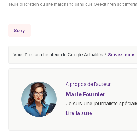
seule discrétion du site marchand sans que Geekit n'en soit inform
Sony
Vous êtes un utilisateur de Google Actualités ?
Suivez-nous e
A propos de l'auteur
Marie Fournier
Je suis une journaliste spécial
un site d'actualité de premie
Lire la suite
et d'innovations, allant des s
connectées, et jeux vidéo. Ma