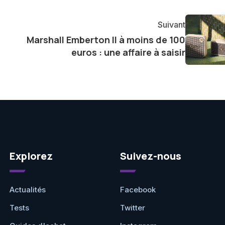
 d'offrir des analyses approfondies et des critiques
dances et produits.
Suivant
Marshall Emberton II à moins de 100
euros : une affaire à saisir
Explorez
Suivez-nous
Actualités
Facebook
Tests
Twitter