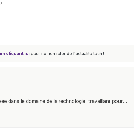
é.
n cliquant ici
pour ne rien rater de l'actualité tech !
isée dans le domaine de la technologie, travaillant pour
r plan. Mon expertise couvre une large gamme de gadgets
martphones et tablettes aux ordinateurs, montres
 passion pour la technologie, combinée à une solide