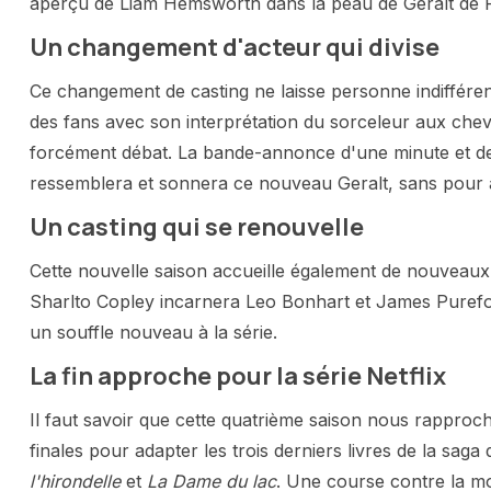
aperçu de Liam Hemsworth dans la peau de Geralt de R
Un changement d'acteur qui divise
Ce changement de casting ne laisse personne indifféren
des fans avec son interprétation du sorceleur aux cheve
forcément débat. La bande-annonce d'une minute et d
ressemblera et sonnera ce nouveau Geralt, sans pour au
Un casting qui se renouvelle
Cette nouvelle saison accueille également de nouveaux
Sharlto Copley incarnera Leo Bonhart et James Purefoy
un souffle nouveau à la série.
La fin approche pour la série Netflix
Il faut savoir que cette quatrième saison nous rapproc
finales pour adapter les trois derniers livres de la sag
l'hirondelle
et
La Dame du lac
. Une course contre la mo