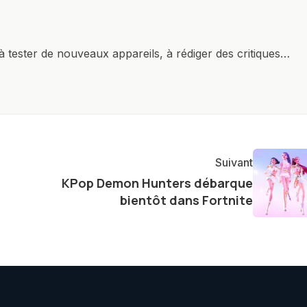
à tester de nouveaux appareils, à rédiger des critiques
ments de produits, et à interviewer des acteurs clés de
nir des informations précises et pertinentes pour aider
re et à naviguer dans le paysage technologique en
Suivant
KPop Demon Hunters débarque
bientôt dans Fortnite