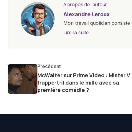
A propos de l'auteur
Alexandre Leroux
Mon travail quotidien consiste 
objectives, à couvrir des lance
Lire la suite
l'industrie. Je m'engage à four
les consommateurs à comprend
constante évolution.
Précédent
McWalter sur Prime Video : Mister V
frappe-t-il dans le mille avec sa
première comédie ?