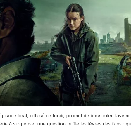
épisode final, diffusé ce lundi, promet de bousculer l’avenir
ie à suspense, une question brûle les lèvres des fans : q