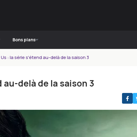
Bons plans
Us : la série s'étend au-delà de la saison 3
d au-delà de la saison 3