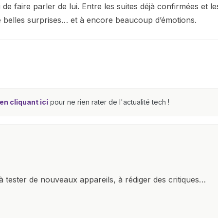
 de faire parler de lui. Entre les suites déjà confirmées et le
de belles surprises… et à encore beaucoup d’émotions.
n cliquant ici
pour ne rien rater de l'actualité tech !
à tester de nouveaux appareils, à rédiger des critiques
ments de produits, et à interviewer des acteurs clés de
nir des informations précises et pertinentes pour aider