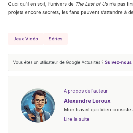
Quoi qu’il en soit, l’univers de
The Last of Us
n’a pas fini
projets encore secrets, les fans peuvent s’attendre à 
Jeux Vidéo
Séries
Vous êtes un utilisateur de Google Actualités ?
Suivez-nous e
A propos de l'auteur
Alexandre Leroux
Mon travail quotidien consiste 
objectives, à couvrir des lance
Lire la suite
l'industrie. Je m'engage à four