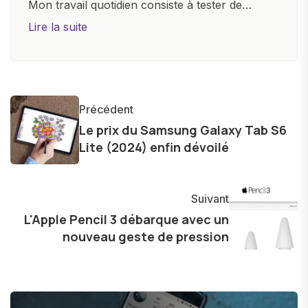
Mon travail quotidien consiste à tester de
nouveaux appareils, à rédiger des critiques
Lire la suite
objectives, à couvrir des lancements de
produits, et à interviewer des acteurs clés de
l'industrie. Je m'engage à fournir des
informations précises et pertinentes pour aider
Précédent
les consommateurs à comprendre et à naviguer
Le prix du Samsung Galaxy Tab S6
dans le paysage technologique en constante
Lite (2024) enfin dévoilé
évolution.
Suivant
L'Apple Pencil 3 débarque avec un
nouveau geste de pression