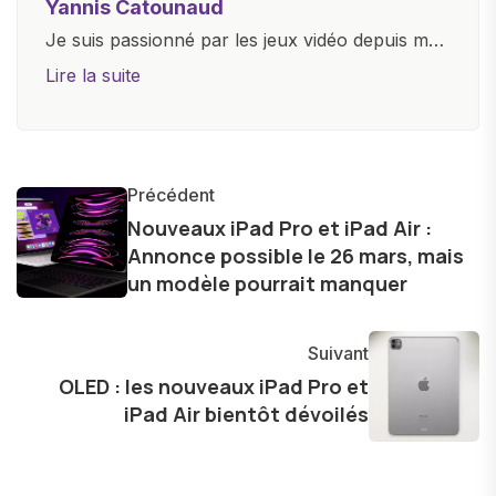
Yannis Catounaud
Je suis passionné par les jeux vidéo depuis mon
plus jeune âge. Mon amour pour l'univers
Lire la suite
numérique m'a conduit à explorer
constamment les dernières avancées dans le
monde des smartphones, tablettes, ordinateurs
et bien d'autres gadgets technologiques. Armé
Précédent
d'une curiosité insatiable, j'aime dévoiler les
Nouveaux iPad Pro et iPad Air :
Annonce possible le 26 mars, mais
dernières tendances et innovations, partageant
un modèle pourrait manquer
avec enthousiasme mes découvertes avec la
communauté en ligne. Mon engagement envers
l'exploration constante des frontières de la
Suivant
technologie me permet de présenter aux
OLED : les nouveaux iPad Pro et
lecteurs un aperçu captivant de ce que le futur
iPad Air bientôt dévoilés
numérique nous réserve.