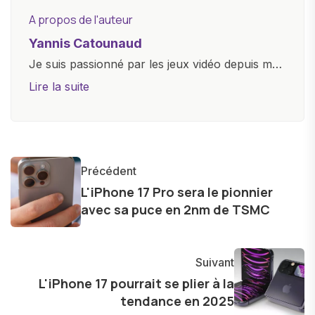
A propos de l'auteur
Yannis Catounaud
Je suis passionné par les jeux vidéo depuis mon
plus jeune âge. Mon amour pour l'univers
Lire la suite
numérique m'a conduit à explorer
constamment les dernières avancées dans le
monde des smartphones, tablettes, ordinateurs
et bien d'autres gadgets technologiques. Armé
Précédent
d'une curiosité insatiable, j'aime dévoiler les
L'iPhone 17 Pro sera le pionnier
dernières tendances et innovations, partageant
avec sa puce en 2nm de TSMC
avec enthousiasme mes découvertes avec la
communauté en ligne. Mon engagement envers
l'exploration constante des frontières de la
Suivant
technologie me permet de présenter aux
L'iPhone 17 pourrait se plier à la
tendance en 2025
lecteurs un aperçu captivant de ce que le futur