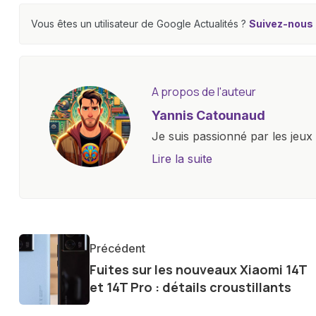
Vous êtes un utilisateur de Google Actualités ?
Suivez-nous e
A propos de l'auteur
Yannis Catounaud
Je suis passionné par les jeu
l'univers numérique m'a condu
Lire la suite
le monde des smartphones, tabl
technologiques. Armé d'une curi
tendances et innovations, par
communauté en ligne. Mon eng
Précédent
de la technologie me permet d
Fuites sur les nouveaux Xiaomi 14T
le futur numérique nous réser
et 14T Pro : détails croustillants