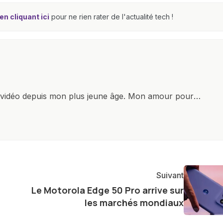
n cliquant ici
pour ne rien rater de l'actualité tech !
x vidéo depuis mon plus jeune âge. Mon amour pour
it à explorer constamment les dernières avancées dans
ettes, ordinateurs et bien d'autres gadgets
osité insatiable, j'aime dévoiler les dernières
tageant avec enthousiasme mes découvertes avec la
agement envers l'exploration constante des frontières
Suivant
e présenter aux lecteurs un aperçu captivant de ce que
Le Motorola Edge 50 Pro arrive sur
ve.
les marchés mondiaux