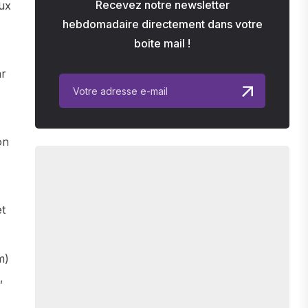
Recevez notre newsletter
eux
hebdomadaire directement dans votre
boite mail !
ar
on
et
m)
,