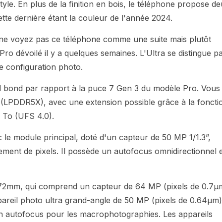
tyle. En plus de la finition en bois, le téléphone propose d
ette dernière étant la couleur de l'année 2024.
rs ne voyez pas ce téléphone comme une suite mais plutôt
o dévoilé il y a quelques semaines. L'Ultra se distingue p
e configuration photo.
 bond par rapport à la puce 7 Gen 3 du modèle Pro. Vous
 (LPDDR5X), avec une extension possible grâce à la foncti
 To (UFS 4.0).
le module principal, doté d'un capteur de 50 MP 1/1.3”,
ment de pixels. Il possède un autofocus omnidirectionnel 
3x 72mm, qui comprend un capteur de 64 MP (pixels de 0.7µ
pareil photo ultra grand-angle de 50 MP (pixels de 0.64µm)
 un autofocus pour les macrophotographies. Les appareils