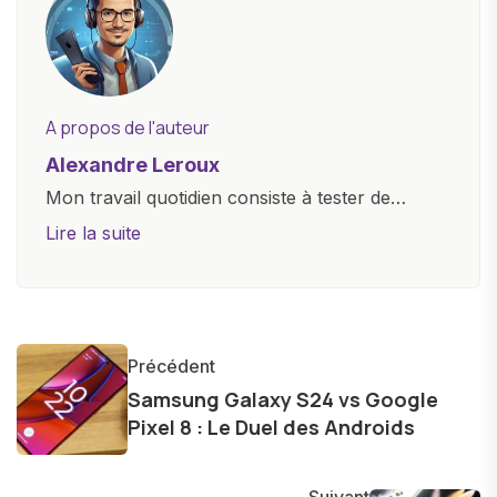
A propos de l'auteur
Alexandre Leroux
Mon travail quotidien consiste à tester de
nouveaux appareils, à rédiger des critiques
Lire la suite
objectives, à couvrir des lancements de
produits, et à interviewer des acteurs clés de
l'industrie. Je m'engage à fournir des
informations précises et pertinentes pour aider
Précédent
les consommateurs à comprendre et à naviguer
Samsung Galaxy S24 vs Google
dans le paysage technologique en constante
Pixel 8 : Le Duel des Androids
évolution.