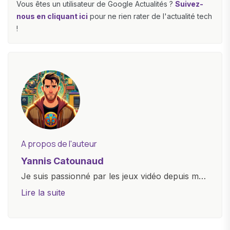
Vous êtes un utilisateur de Google Actualités ?
Suivez-
nous en cliquant ici
pour ne rien rater de l'actualité tech
!
A propos de l'auteur
Yannis Catounaud
Je suis passionné par les jeux vidéo depuis mon
plus jeune âge. Mon amour pour l'univers
Lire la suite
numérique m'a conduit à explorer
constamment les dernières avancées dans le