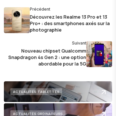
monde des smartphones, tablettes, ordinateurs
et bien d'autres gadgets technologiques. Armé
Précédent
d'une curiosité insatiable, j'aime dévoiler les
Découvrez les Realme 13 Pro et 13
Pro+ : des smartphones axés sur la
dernières tendances et innovations, partageant
photographie
avec enthousiasme mes découvertes avec la
communauté en ligne. Mon engagement envers
Suivant
l'exploration constante des frontières de la
Nouveau chipset Qualcomm
technologie me permet de présenter aux
Snapdragon 4s Gen 2 : une option
lecteurs un aperçu captivant de ce que le futur
abordable pour la 5G
numérique nous réserve.
ACTUALITÉS TABLETTES
ACTUALITÉS ORDINATEURS