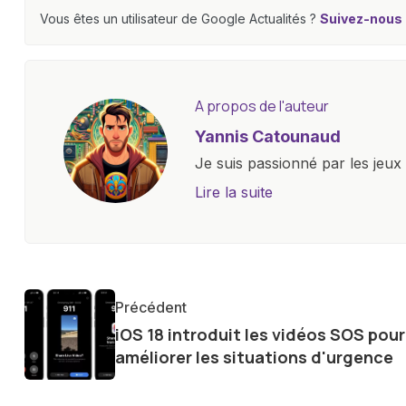
Vous êtes un utilisateur de Google Actualités ?
Suivez-nous e
A propos de l'auteur
Yannis Catounaud
Je suis passionné par les jeu
l'univers numérique m'a condu
Lire la suite
le monde des smartphones, tabl
technologiques. Armé d'une curi
tendances et innovations, par
communauté en ligne. Mon eng
Précédent
de la technologie me permet d
iOS 18 introduit les vidéos SOS pour
le futur numérique nous réser
améliorer les situations d'urgence