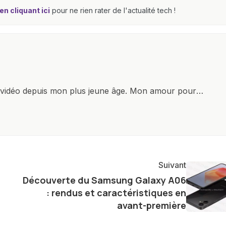
n cliquant ici
pour ne rien rater de l'actualité tech !
x vidéo depuis mon plus jeune âge. Mon amour pour
it à explorer constamment les dernières avancées dans
ettes, ordinateurs et bien d'autres gadgets
osité insatiable, j'aime dévoiler les dernières
tageant avec enthousiasme mes découvertes avec la
agement envers l'exploration constante des frontières
Suivant
e présenter aux lecteurs un aperçu captivant de ce que
Découverte du Samsung Galaxy A06
ve.
: rendus et caractéristiques en
avant-première