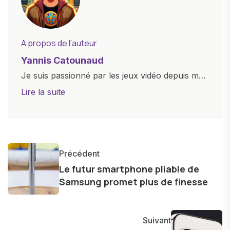
A propos de l'auteur
Yannis Catounaud
Je suis passionné par les jeux vidéo depuis mon
plus jeune âge. Mon amour pour l'univers
Lire la suite
numérique m'a conduit à explorer
constamment les dernières avancées dans le
monde des smartphones, tablettes, ordinateurs
et bien d'autres gadgets technologiques. Armé
Précédent
d'une curiosité insatiable, j'aime dévoiler les
Le futur smartphone pliable de
dernières tendances et innovations, partageant
Samsung promet plus de finesse
avec enthousiasme mes découvertes avec la
communauté en ligne. Mon engagement envers
l'exploration constante des frontières de la
Suivant