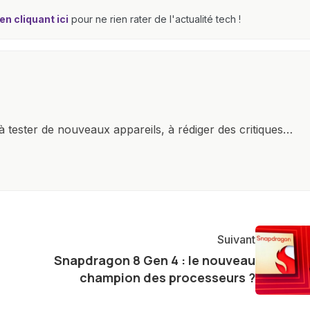
n cliquant ici
pour ne rien rater de l'actualité tech !
à tester de nouveaux appareils, à rédiger des critiques
ments de produits, et à interviewer des acteurs clés de
nir des informations précises et pertinentes pour aider
re et à naviguer dans le paysage technologique en
Suivant
Snapdragon 8 Gen 4 : le nouveau
champion des processeurs ?