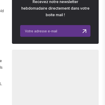
Recevez notre newsletter
hebdomadaire directement dans votre
old
boite mail !
ée
ls
5.
,