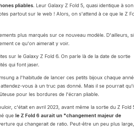
hones pliables
. Leur Galaxy Z Fold 5, quasi identique à son
s partout sur le web ! Alors, on s'attend à ce que le Z F
ments plus marqués sur ce nouveau modèle. D'ailleurs, si
ment ce qu'on aimerait y voir.
 sur le Galaxy Z Fold 6. On parle là de la date de sortie
tés qui font jaser.
Samsung a l'habitude de lancer ces petits bijoux chaque ann
, attendez-vous à un truc pas donné. Mais il se pourrait qu'i
teuse pour les bordures de l'écran pliable.
loir, c'était en avril 2023, avant même la sortie du Z Fold 
ché que
le Z Fold 6 aurait un "changement majeur de
uverture qui changerait de ratio. Peut-être un peu plus large