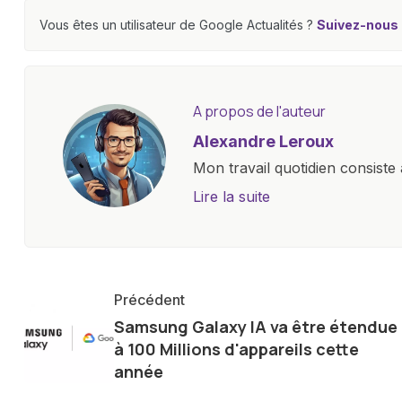
Vous êtes un utilisateur de Google Actualités ?
Suivez-nous e
A propos de l'auteur
Alexandre Leroux
Mon travail quotidien consiste 
objectives, à couvrir des lance
Lire la suite
l'industrie. Je m'engage à four
les consommateurs à comprend
constante évolution.
Précédent
Samsung Galaxy IA va être étendue
à 100 Millions d'appareils cette
année