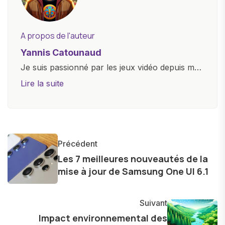
A propos de l'auteur
Yannis Catounaud
Je suis passionné par les jeux vidéo depuis mon
plus jeune âge. Mon amour pour l'univers
Lire la suite
numérique m'a conduit à explorer
constamment les dernières avancées dans le
monde des smartphones, tablettes, ordinateurs
et bien d'autres gadgets technologiques. Armé
Précédent
d'une curiosité insatiable, j'aime dévoiler les
Les 7 meilleures nouveautés de la
dernières tendances et innovations, partageant
mise à jour de Samsung One UI 6.1
avec enthousiasme mes découvertes avec la
communauté en ligne. Mon engagement envers
Suivant
l'exploration constante des frontières de la
Impact environnemental des
technologie me permet de présenter aux