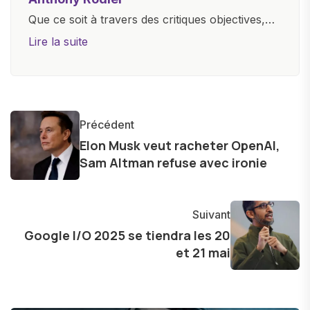
Que ce soit à travers des critiques objectives,
des guides d'achat ou des analyses
Lire la suite
approfondies, je m'efforce de rendre la
technologie accessible à tous, en démystifiant
les concepts complexes et en mettant en
lumière les aspects pratiques de ces
Précédent
innovations. Mon travail consiste également à
Elon Musk veut racheter OpenAI,
partager des réflexions sur l'impact de la
Sam Altman refuse avec ironie
technologie sur notre vie quotidienne et à
explorer les possibilités fascinantes qu'elle offre
pour l'avenir.
Suivant
Google I/O 2025 se tiendra les 20
et 21 mai