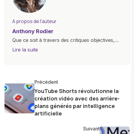
A propos de l'auteur
Anthony Rodier
Que ce soit à travers des critiques objectives,
des guides d'achat ou des analyses
Lire la suite
approfondies, je m'efforce de rendre la
technologie accessible à tous, en démystifiant
les concepts complexes et en mettant en
lumière les aspects pratiques de ces
Précédent
innovations. Mon travail consiste également à
YouTube Shorts révolutionne la
création vidéo avec des arrière-
partager des réflexions sur l'impact de la
plans générés par intelligence
technologie sur notre vie quotidienne et à
artificielle
explorer les possibilités fascinantes qu'elle offre
pour l'avenir.
Suivant