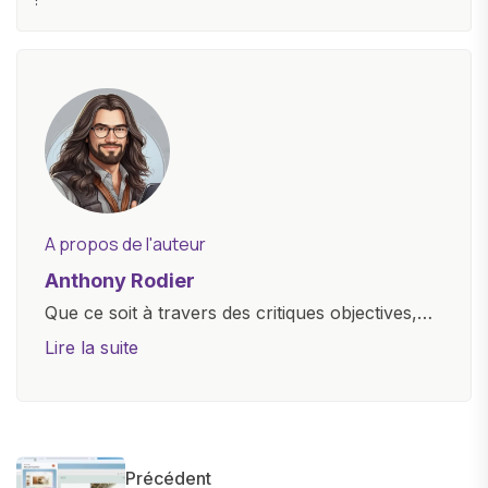
A propos de l'auteur
Anthony Rodier
Que ce soit à travers des critiques objectives,
des guides d'achat ou des analyses
Lire la suite
approfondies, je m'efforce de rendre la
technologie accessible à tous, en démystifiant
les concepts complexes et en mettant en
lumière les aspects pratiques de ces
Précédent