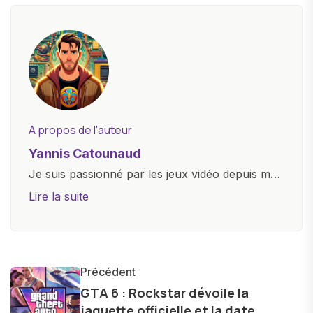
A propos de l'auteur
Yannis Catounaud
Je suis passionné par les jeux vidéo depuis mon
plus jeune âge. Mon amour pour l'univers
Lire la suite
numérique m'a conduit à explorer
constamment les dernières avancées dans le
monde des smartphones, tablettes, ordinateurs
et bien d'autres gadgets technologiques. Armé
Précédent
d'une curiosité insatiable, j'aime dévoiler les
GTA 6 : Rockstar dévoile la
jaquette officielle et la date
dernières tendances et innovations, partageant