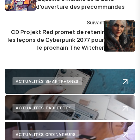
d'ouverture des précommandes
avec enthousiasme mes découvertes avec la
communauté en ligne. Mon engagement envers
Suivant
l'exploration constante des frontières de la
CD Projekt Red promet de retenir
technologie me permet de présenter aux
les leçons de Cyberpunk 2077 pour
lecteurs un aperçu captivant de ce que le futur
le prochain The Witcher
numérique nous réserve.
ACTUALITÉS SMARTPHONES
ACTUALITÉS TABLETTES
ACTUALITÉS ORDINATEURS