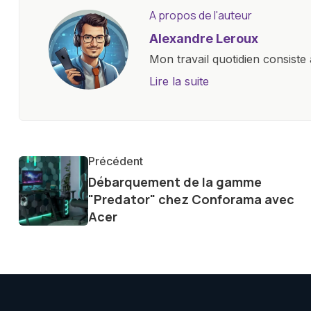
A propos de l'auteur
Alexandre Leroux
Mon travail quotidien consiste 
objectives, à couvrir des lance
Lire la suite
l'industrie. Je m'engage à four
les consommateurs à comprend
constante évolution.
Précédent
Débarquement de la gamme
"Predator" chez Conforama avec
Acer