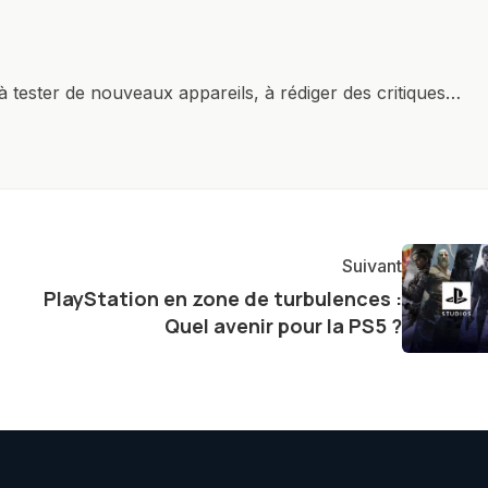
à tester de nouveaux appareils, à rédiger des critiques
ments de produits, et à interviewer des acteurs clés de
nir des informations précises et pertinentes pour aider
re et à naviguer dans le paysage technologique en
Suivant
PlayStation en zone de turbulences :
Quel avenir pour la PS5 ?