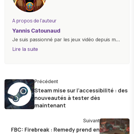
A propos de l'auteur
Yannis Catounaud
Je suis passionné par les jeux vidéo depuis mon
plus jeune âge. Mon amour pour l'univers
Lire la suite
numérique m'a conduit à explorer
constamment les dernières avancées dans le
monde des smartphones, tablettes, ordinateurs
et bien d'autres gadgets technologiques. Armé
Précédent
d'une curiosité insatiable, j'aime dévoiler les
Steam mise sur l’accessibilité : des
nouveautés à tester dès
dernières tendances et innovations, partageant
maintenant
avec enthousiasme mes découvertes avec la
communauté en ligne. Mon engagement envers
Suivant
l'exploration constante des frontières de la
FBC: Firebreak : Remedy prend en
technologie me permet de présenter aux