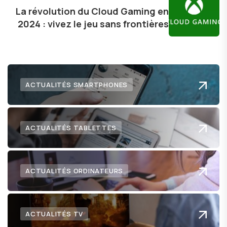
technologie me permet de présenter aux
La révolution du Cloud Gaming en
2024 : vivez le jeu sans frontières
lecteurs un aperçu captivant de ce que le futur
numérique nous réserve.
ACTUALITÉS SMARTPHONES
ACTUALITÉS TABLETTES
ACTUALITÉS ORDINATEURS
ACTUALITÉS TV