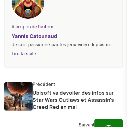
A propos de l'auteur
Yannis Catounaud
Je suis passionné par les jeux vidéo depuis mon
plus jeune âge. Mon amour pour l'univers
Lire la suite
numérique m'a conduit à explorer
constamment les dernières avancées dans le
monde des smartphones, tablettes, ordinateurs
et bien d'autres gadgets technologiques. Armé
Précédent
d'une curiosité insatiable, j'aime dévoiler les
Ubisoft va dévoiler des infos sur
Star Wars Outlaws et Assassin's
dernières tendances et innovations, partageant
Creed Red en mai
avec enthousiasme mes découvertes avec la
communauté en ligne. Mon engagement envers
l'exploration constante des frontières de la
Suivant