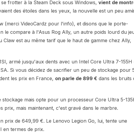
sé se frotter à la Steam Deck sous Windows,
vient de montr
vaient des étoiles dans les yeux, la nouvelle est un peu amè
aw (merci VideoCardz pour l'info), et disons que le porte-
n le compare à l'Asus Rog Ally, un autre poids lourd du je
 Claw est au même tarif que le haut de gamme chez Ally,
z MSI, armé jusqu'aux dents avec un Intel Core Ultra 7-155H 
A. Si vous décidez de sacrifier un peu de stockage pour 
dent les prix en France,
on parle de 899 €
dans les bruits 
de stockage mais opte pour un processeur Core Ultra 5-135
es prix, mais maintenant, c'est gravé dans le marbre.
un prix de 649,99 €. Le Lenovo Legion Go, lui, tente une
I en termes de prix.