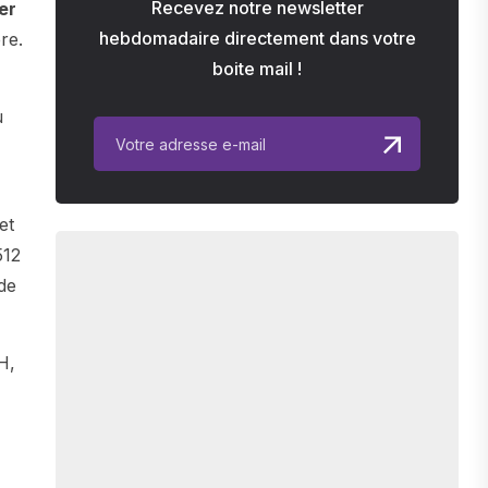
Recevez notre newsletter
er
hebdomadaire directement dans votre
re.
boite mail !
u
et
512
de
H,