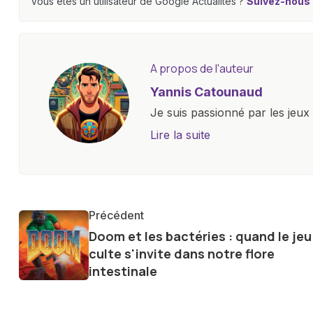
Vous êtes un utilisateur de Google Actualités ?
Suivez-nous e
A propos de l'auteur
Yannis Catounaud
Je suis passionné par les jeu
l'univers numérique m'a condu
Lire la suite
le monde des smartphones, tabl
technologiques. Armé d'une curi
tendances et innovations, par
communauté en ligne. Mon eng
Précédent
de la technologie me permet d
Doom et les bactéries : quand le jeu
le futur numérique nous réser
culte s'invite dans notre flore
intestinale