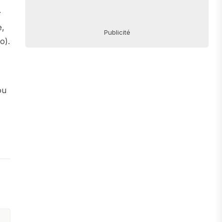
r
e,
Publicité
o).
ou