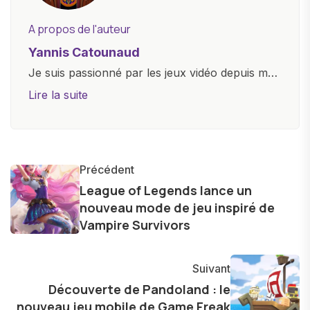
A propos de l'auteur
Yannis Catounaud
Je suis passionné par les jeux vidéo depuis mon
plus jeune âge. Mon amour pour l'univers
Lire la suite
numérique m'a conduit à explorer
constamment les dernières avancées dans le
monde des smartphones, tablettes, ordinateurs
et bien d'autres gadgets technologiques. Armé
Précédent
d'une curiosité insatiable, j'aime dévoiler les
League of Legends lance un
nouveau mode de jeu inspiré de
dernières tendances et innovations, partageant
Vampire Survivors
avec enthousiasme mes découvertes avec la
communauté en ligne. Mon engagement envers
l'exploration constante des frontières de la
Suivant
technologie me permet de présenter aux
Découverte de Pandoland : le
nouveau jeu mobile de Game Freak
lecteurs un aperçu captivant de ce que le futur