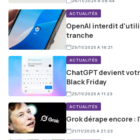
26/11/2025 À 08:44
ACTUALITÉS
OpenAI interdit d'util
tranche
25/11/2025 À 16:21
ACTUALITÉS
ChatGPT devient votre
Black Friday
25/11/2025 À 11:23
ACTUALITÉS
Grok dérape encore : 
21/11/2025 À 21:23