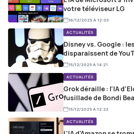
votre téléviseur LG
16/12/2025 À 12:03
ACTUALITÉS
Disney vs. Google : le
disparaissent de You
15/12/2025 À 14:21
ACTUALITÉS
Grok déraille : l'IA d'
fusillade de Bondi Be
15/12/2025 À 12:22
ACTUALITÉS
L'IA d'Amazon se tromp