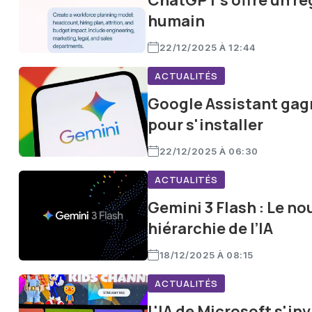
ChatGPT s'offre un ré
humain
22/12/2025 À 12:44
ACTUALITÉS
Google Assistant gagn
pour s'installer
22/12/2025 À 06:30
ACTUALITÉS
Gemini 3 Flash : Le n
hiérarchie de l’IA
18/12/2025 À 08:15
ACTUALITÉS
L'IA de Microsoft s'in