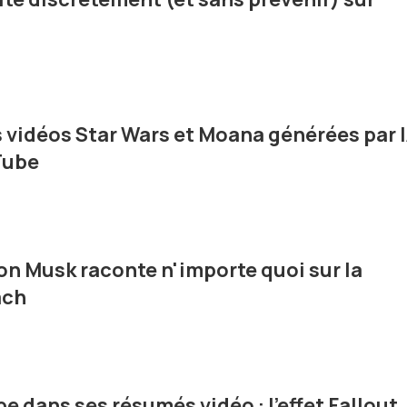
s vidéos Star Wars et Moana générées par 
Tube
Elon Musk raconte n'importe quoi sur la
ach
e dans ses résumés vidéo : l'effet Fallout