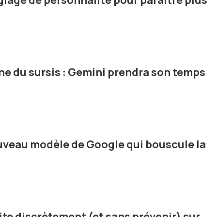
glage de personnalité pour paraître plus
e du sursis : Gemini prendra son temps
ouveau modèle de Google qui bouscule la
vite discrètement (et sans prévenir) sur