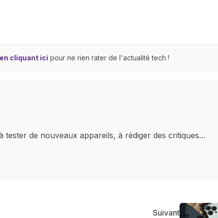
n cliquant ici
pour ne rien rater de l'actualité tech !
à tester de nouveaux appareils, à rédiger des critiques
ments de produits, et à interviewer des acteurs clés de
nir des informations précises et pertinentes pour aider
re et à naviguer dans le paysage technologique en
Suivant