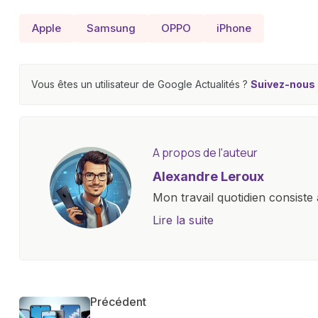
Apple
Samsung
OPPO
iPhone
Vous êtes un utilisateur de Google Actualités ?
Suivez-nous e
A propos de l'auteur
Alexandre Leroux
Mon travail quotidien consiste 
objectives, à couvrir des lance
Lire la suite
l'industrie. Je m'engage à four
les consommateurs à comprend
constante évolution.
Précédent