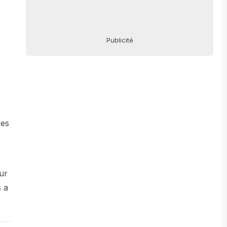
Publicité
​​​
ur
s a