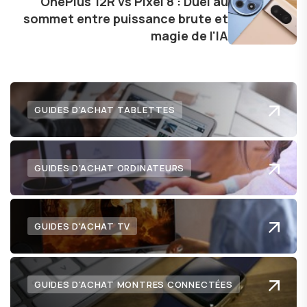
OnePlus 12R vs Pixel 8 : Duel au
technologie me permet de présenter aux
sommet entre puissance brute et
lecteurs un aperçu captivant de ce que le futur
magie de l'IA
numérique nous réserve.
GUIDES D'ACHAT TABLETTES
GUIDES D'ACHAT ORDINATEURS
GUIDES D'ACHAT TV
GUIDES D'ACHAT MONTRES CONNECTÉES