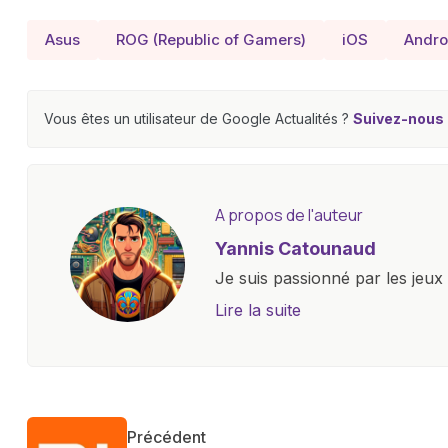
Asus
ROG (Republic of Gamers)
iOS
Andro
Vous êtes un utilisateur de Google Actualités ?
Suivez-nous e
A propos de l'auteur
Yannis Catounaud
Je suis passionné par les jeu
l'univers numérique m'a condu
Lire la suite
le monde des smartphones, tabl
technologiques. Armé d'une curi
tendances et innovations, par
communauté en ligne. Mon eng
Précédent
de la technologie me permet d