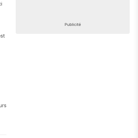
i
Publicité
st
urs