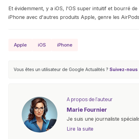
Et évidemment, y a iOS, l'OS super intuitif et bourré de
iPhone avec d'autres produits Apple, genre les AirPod
Apple
iOS
iPhone
Vous êtes un utilisateur de Google Actualités ?
Suivez-nous e
A propos de l'auteur
Marie Fournier
Je suis une journaliste spécial
un site d'actualité de premie
Lire la suite
et d'innovations, allant des s