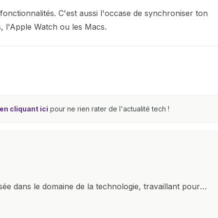
 fonctionnalités. C'est aussi l'occase de synchroniser ton
s, l'Apple Watch ou les Macs.
n cliquant ici
pour ne rien rater de l'actualité tech !
isée dans le domaine de la technologie, travaillant pour
r plan. Mon expertise couvre une large gamme de gadgets
martphones et tablettes aux ordinateurs, montres