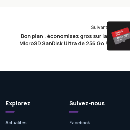
 passion pour la technologie, combinée à une solide
 d'offrir des analyses approfondies et des critiques
dances et produits.
Suivant
c
Bon plan : économisez gros sur la
MicroSD SanDisk Ultra de 256 Go !
Explorez
Suivez-nous
Actualités
Facebook