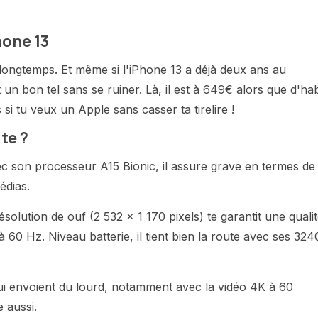
hone 13
t longtemps. Et même si l'iPhone 13 a déjà deux ans au
un bon tel sans se ruiner. Là, il est à 649€ alors que d'hab,
i tu veux un Apple sans casser ta tirelire !
te ?
ec son processeur A15 Bionic, il assure grave en termes de
édias.
lution de ouf (2 532 x 1 170 pixels) te garantit une quali
 60 Hz. Niveau batterie, il tient bien la route avec ses 324
ui envoient du lourd, notamment avec la vidéo 4K à 60
 aussi.