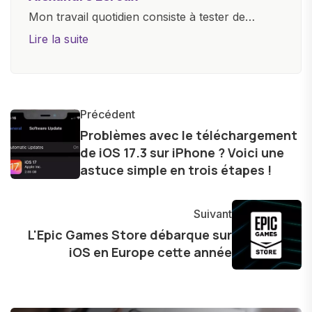
Mon travail quotidien consiste à tester de
nouveaux appareils, à rédiger des critiques
Lire la suite
objectives, à couvrir des lancements de
produits, et à interviewer des acteurs clés de
l'industrie. Je m'engage à fournir des
informations précises et pertinentes pour aider
Précédent
les consommateurs à comprendre et à naviguer
Problèmes avec le téléchargement
de iOS 17.3 sur iPhone ? Voici une
dans le paysage technologique en constante
astuce simple en trois étapes !
évolution.
Suivant
L'Epic Games Store débarque sur
iOS en Europe cette année