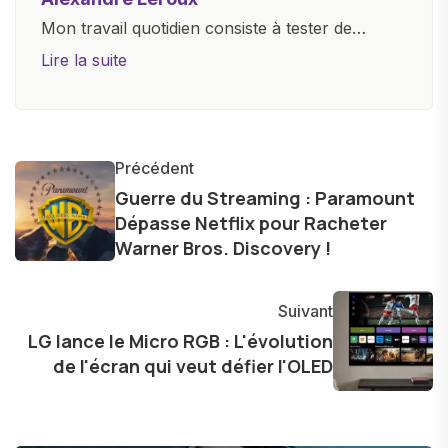
Mon travail quotidien consiste à tester de
nouveaux appareils, à rédiger des critiques
Lire la suite
objectives, à couvrir des lancements de
produits, et à interviewer des acteurs clés de
l'industrie. Je m'engage à fournir des
informations précises et pertinentes pour aider
Précédent
les consommateurs à comprendre et à naviguer
Guerre du Streaming : Paramount
Dépasse Netflix pour Racheter
dans le paysage technologique en constante
Warner Bros. Discovery !
évolution.
Suivant
LG lance le Micro RGB : L'évolution
de l'écran qui veut défier l'OLED