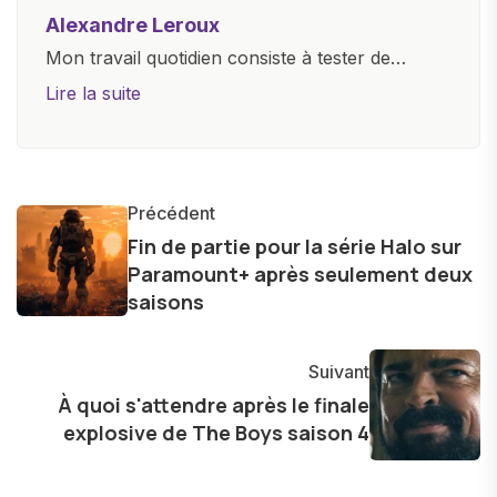
Alexandre Leroux
Mon travail quotidien consiste à tester de
nouveaux appareils, à rédiger des critiques
Lire la suite
objectives, à couvrir des lancements de
produits, et à interviewer des acteurs clés de
l'industrie. Je m'engage à fournir des
informations précises et pertinentes pour aider
Précédent
les consommateurs à comprendre et à naviguer
Fin de partie pour la série Halo sur
Paramount+ après seulement deux
dans le paysage technologique en constante
saisons
évolution.
Suivant
À quoi s'attendre après le finale
explosive de The Boys saison 4