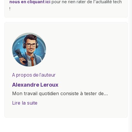
nous en cliquant ici
pour ne rien rater de l'actualité tech
!
A propos de l'auteur
Alexandre Leroux
Mon travail quotidien consiste à tester de
nouveaux appareils, à rédiger des critiques
Lire la suite
objectives, à couvrir des lancements de
produits, et à interviewer des acteurs clés de
l'industrie. Je m'engage à fournir des