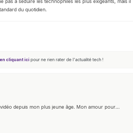
he pas à séduire les technophiles les plus exigeants, mais il
andard du quotidien.
n cliquant ici
pour ne rien rater de l'actualité tech !
x vidéo depuis mon plus jeune âge. Mon amour pour
it à explorer constamment les dernières avancées dans
ettes, ordinateurs et bien d'autres gadgets
osité insatiable, j'aime dévoiler les dernières