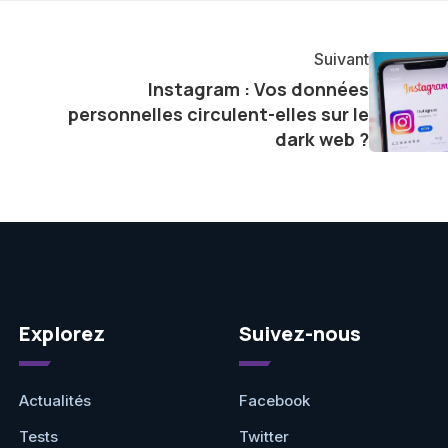
tageant avec enthousiasme mes découvertes avec la
agement envers l'exploration constante des frontières
Suivant
e présenter aux lecteurs un aperçu captivant de ce que
Instagram : Vos données
ve.
personnelles circulent-elles sur le
dark web ?
Explorez
Suivez-nous
Actualités
Facebook
Tests
Twitter