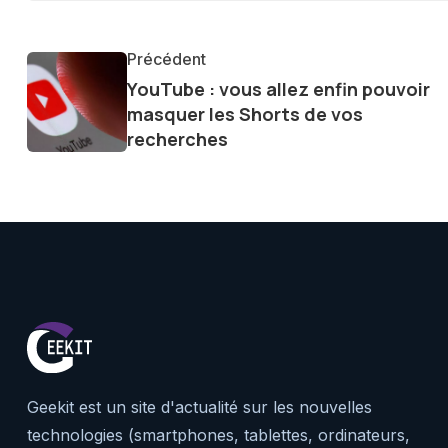
tendances et innovations, par
communauté en ligne. Mon eng
Précédent
de la technologie me permet d
YouTube : vous allez enfin pouvoir
le futur numérique nous réser
masquer les Shorts de vos
recherches
Geekit est un site d'actualité sur les nouvelles
technologies (smartphones, tablettes, ordinateurs,