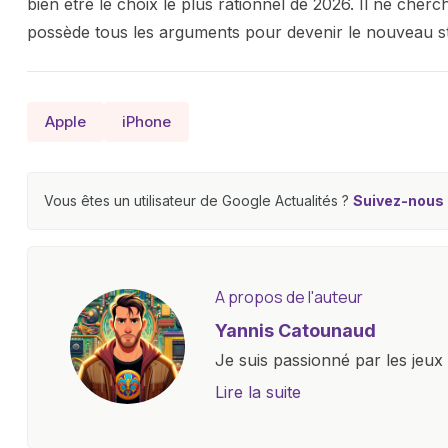
bien être le choix le plus rationnel de 2026. Il ne cherc
possède tous les arguments pour devenir le nouveau st
Apple
iPhone
Vous êtes un utilisateur de Google Actualités ?
Suivez-nous e
A propos de l'auteur
Yannis Catounaud
Je suis passionné par les jeu
l'univers numérique m'a condu
Lire la suite
le monde des smartphones, tabl
technologiques. Armé d'une curi