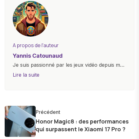
A propos de l'auteur
Yannis Catounaud
Je suis passionné par les jeux vidéo depuis mon
plus jeune âge. Mon amour pour l'univers
Lire la suite
numérique m'a conduit à explorer
constamment les dernières avancées dans le
monde des smartphones, tablettes, ordinateurs
et bien d'autres gadgets technologiques. Armé
Précédent
d'une curiosité insatiable, j'aime dévoiler les
Honor Magic8 : des performances
dernières tendances et innovations, partageant
qui surpassent le Xiaomi 17 Pro ?
avec enthousiasme mes découvertes avec la