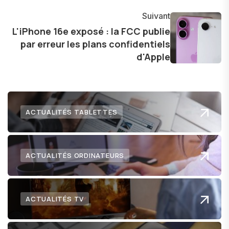
communauté en ligne. Mon engagement envers
Suivant
l'exploration constante des frontières de la
L'iPhone 16e exposé : la FCC publie
technologie me permet de présenter aux
par erreur les plans confidentiels
lecteurs un aperçu captivant de ce que le futur
d'Apple
numérique nous réserve.
ACTUALITÉS TABLETTES
ACTUALITÉS ORDINATEURS
ACTUALITÉS TV