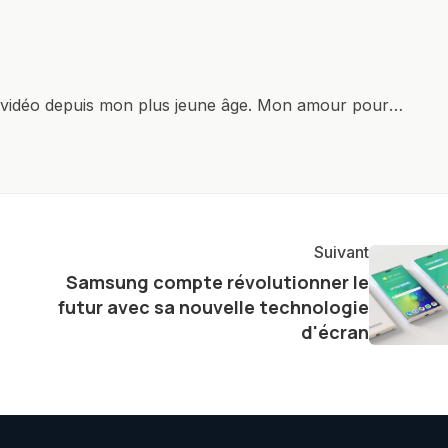
x vidéo depuis mon plus jeune âge. Mon amour pour
it à explorer constamment les dernières avancées dans
ettes, ordinateurs et bien d'autres gadgets
osité insatiable, j'aime dévoiler les dernières
tageant avec enthousiasme mes découvertes avec la
agement envers l'exploration constante des frontières
Suivant
e présenter aux lecteurs un aperçu captivant de ce que
Samsung compte révolutionner le
ve.
futur avec sa nouvelle technologie
d'écran