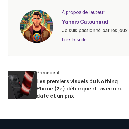
A propos de l'auteur
Yannis Catounaud
Je suis passionné par les jeu
l'univers numérique m'a condu
Lire la suite
le monde des smartphones, tabl
technologiques. Armé d'une curi
tendances et innovations, par
communauté en ligne. Mon eng
Précédent
de la technologie me permet d
Les premiers visuels du Nothing
le futur numérique nous réser
Phone (2a) débarquent, avec une
date et un prix