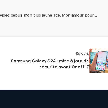
x vidéo depuis mon plus jeune âge. Mon amour pour
it à explorer constamment les dernières avancées dans
ettes, ordinateurs et bien d'autres gadgets
osité insatiable, j'aime dévoiler les dernières
tageant avec enthousiasme mes découvertes avec la
agement envers l'exploration constante des frontières
Suivant
e présenter aux lecteurs un aperçu captivant de ce que
Samsung Galaxy S24 : mise à jour de
ve.
sécurité avant One UI 7