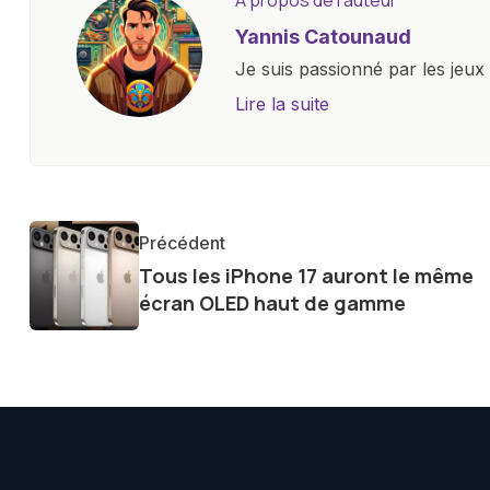
A propos de l'auteur
Yannis Catounaud
Je suis passionné par les jeu
l'univers numérique m'a condu
Lire la suite
le monde des smartphones, tabl
technologiques. Armé d'une curi
tendances et innovations, par
communauté en ligne. Mon eng
Précédent
de la technologie me permet d
Tous les iPhone 17 auront le même
le futur numérique nous réser
écran OLED haut de gamme