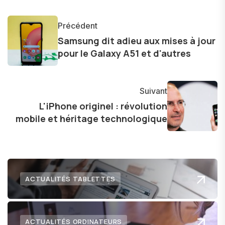
d'innovations, allant des smartphones et
tablettes aux ordinateurs, montres connectées,
Précédent
et jeux vidéo. Ma passion pour la technologie,
Samsung dit adieu aux mises à jour
combinée à une solide formation technique, me
pour le Galaxy A51 et d'autres
permet d'offrir des analyses approfondies et
des critiques éclairées sur les dernières
tendances et produits.
Suivant
L'iPhone originel : révolution
mobile et héritage technologique
ACTUALITÉS TABLETTES
ACTUALITÉS ORDINATEURS