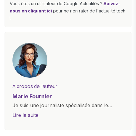
Vous êtes un utilisateur de Google Actualités ?
Suivez-
nous en cliquant ici
pour ne rien rater de l'actualité tech
!
A propos de l'auteur
Marie Fournier
Je suis une journaliste spécialisée dans le
domaine de la technologie, travaillant pour un
Lire la suite
site d'actualité de premier plan. Mon expertise
couvre une large gamme de gadgets et