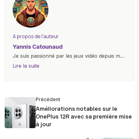
A propos de l'auteur
Yannis Catounaud
Je suis passionné par les jeux vidéo depuis mon
plus jeune âge. Mon amour pour l'univers
Lire la suite
numérique m'a conduit à explorer
constamment les dernières avancées dans le
monde des smartphones, tablettes, ordinateurs
et bien d'autres gadgets technologiques. Armé
Précédent
d'une curiosité insatiable, j'aime dévoiler les
Améliorations notables sur le
OnePlus 12R avec sa première mise
dernières tendances et innovations, partageant
à jour
avec enthousiasme mes découvertes avec la
communauté en ligne. Mon engagement envers