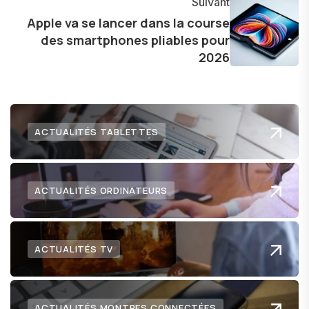
Suivant
l'exploration constante des frontières de la
Apple va se lancer dans la course
technologie me permet de présenter aux
des smartphones pliables pour
lecteurs un aperçu captivant de ce que le futur
2026
numérique nous réserve.
ACTUALITÉS TABLETTES
ACTUALITÉS ORDINATEURS
ACTUALITÉS TV
ACTUALITÉS MONTRES CONNECTÉES