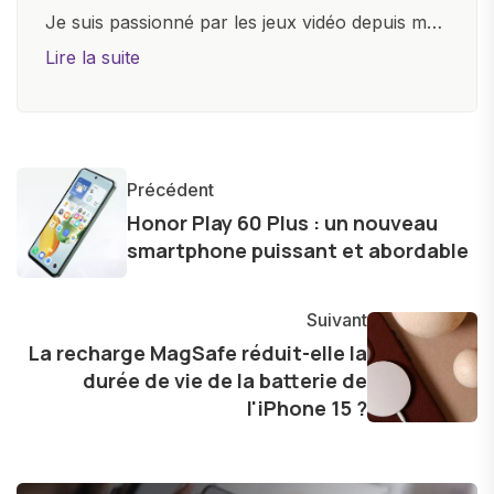
Je suis passionné par les jeux vidéo depuis mon
plus jeune âge. Mon amour pour l'univers
Lire la suite
numérique m'a conduit à explorer
constamment les dernières avancées dans le
monde des smartphones, tablettes, ordinateurs
et bien d'autres gadgets technologiques. Armé
Précédent
d'une curiosité insatiable, j'aime dévoiler les
Honor Play 60 Plus : un nouveau
dernières tendances et innovations, partageant
smartphone puissant et abordable
avec enthousiasme mes découvertes avec la
communauté en ligne. Mon engagement envers
Suivant
l'exploration constante des frontières de la
La recharge MagSafe réduit-elle la
technologie me permet de présenter aux
durée de vie de la batterie de
lecteurs un aperçu captivant de ce que le futur
l'iPhone 15 ?
numérique nous réserve.