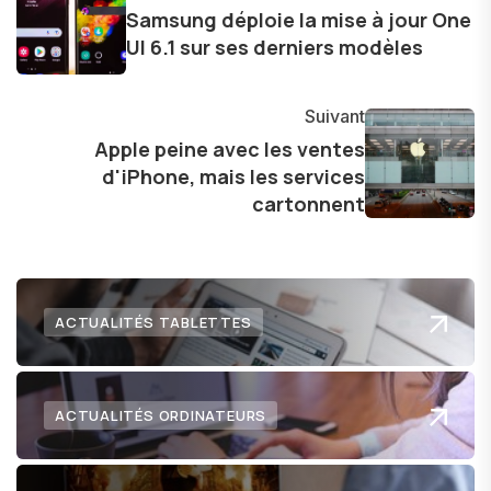
d'une curiosité insatiable, j'aime dévoiler les
Samsung déploie la mise à jour One
dernières tendances et innovations, partageant
UI 6.1 sur ses derniers modèles
avec enthousiasme mes découvertes avec la
communauté en ligne. Mon engagement envers
Suivant
l'exploration constante des frontières de la
Apple peine avec les ventes
technologie me permet de présenter aux
d'iPhone, mais les services
lecteurs un aperçu captivant de ce que le futur
cartonnent
numérique nous réserve.
ACTUALITÉS TABLETTES
ACTUALITÉS ORDINATEURS