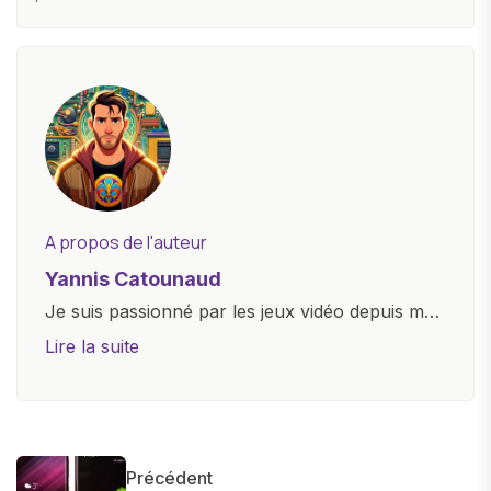
A propos de l'auteur
Yannis Catounaud
Je suis passionné par les jeux vidéo depuis mon
plus jeune âge. Mon amour pour l'univers
Lire la suite
numérique m'a conduit à explorer
constamment les dernières avancées dans le
monde des smartphones, tablettes, ordinateurs
et bien d'autres gadgets technologiques. Armé
Précédent