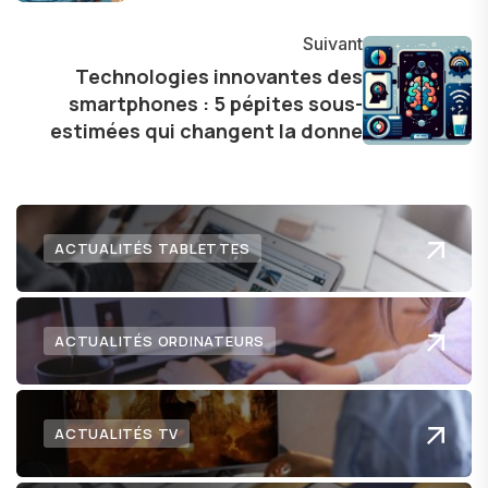
communauté en ligne. Mon engagement envers
Suivant
l'exploration constante des frontières de la
Technologies innovantes des
technologie me permet de présenter aux
smartphones : 5 pépites sous-
lecteurs un aperçu captivant de ce que le futur
estimées qui changent la donne
numérique nous réserve.
ACTUALITÉS TABLETTES
ACTUALITÉS ORDINATEURS
ACTUALITÉS TV