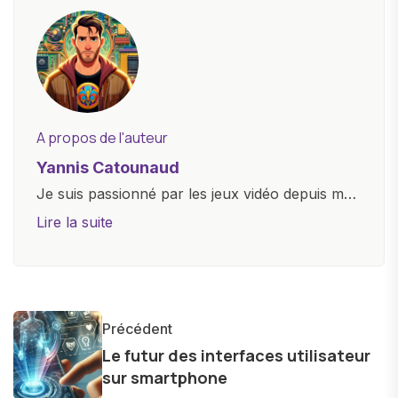
A propos de l'auteur
Yannis Catounaud
Je suis passionné par les jeux vidéo depuis mon
plus jeune âge. Mon amour pour l'univers
Lire la suite
numérique m'a conduit à explorer
constamment les dernières avancées dans le
monde des smartphones, tablettes, ordinateurs
et bien d'autres gadgets technologiques. Armé
Précédent
d'une curiosité insatiable, j'aime dévoiler les
Le futur des interfaces utilisateur
dernières tendances et innovations, partageant
sur smartphone
avec enthousiasme mes découvertes avec la