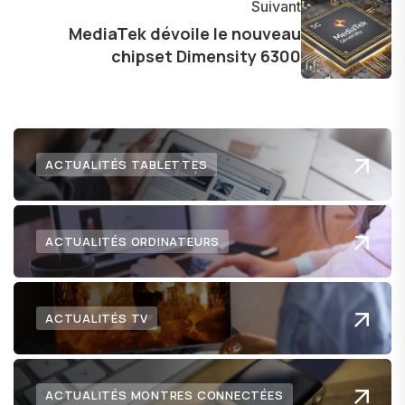
l'exploration constante des frontières de la
Suivant
technologie me permet de présenter aux
MediaTek dévoile le nouveau
chipset Dimensity 6300
lecteurs un aperçu captivant de ce que le futur
numérique nous réserve.
ACTUALITÉS TABLETTES
ACTUALITÉS ORDINATEURS
ACTUALITÉS TV
ACTUALITÉS MONTRES CONNECTÉES