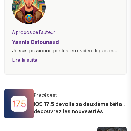
A propos de l'auteur
Yannis Catounaud
Je suis passionné par les jeux vidéo depuis mon
plus jeune âge. Mon amour pour l'univers
Lire la suite
numérique m'a conduit à explorer
constamment les dernières avancées dans le
monde des smartphones, tablettes, ordinateurs
et bien d'autres gadgets technologiques. Armé
Précédent
d'une curiosité insatiable, j'aime dévoiler les
iOS 17.5 dévoile sa deuxième bêta :
dernières tendances et innovations, partageant
découvrez les nouveautés
avec enthousiasme mes découvertes avec la
communauté en ligne. Mon engagement envers